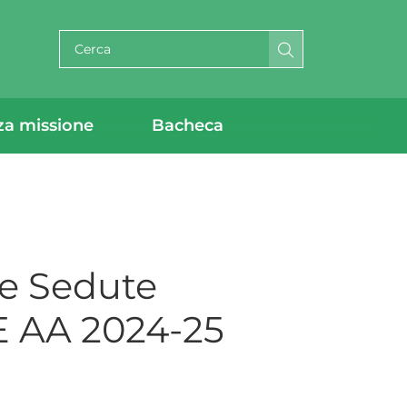
Cerca per testo
za missione
Bacheca
ne Sedute
E AA 2024-25