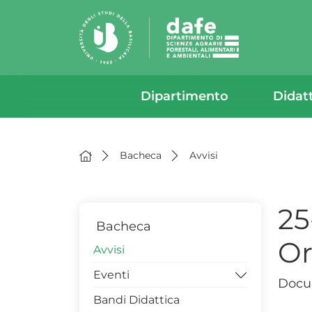
Dipartimento
Didat
Bacheca
Avvisi
25
Bacheca
Or
Avvisi
Eventi
Docum
Bandi Didattica
Workshop