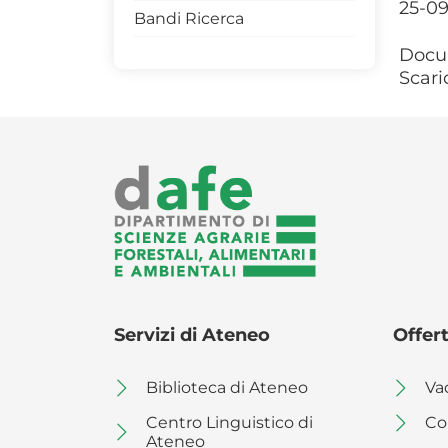
25-09
Bandi Ricerca
Convegni
Docu
Seminari
Scari
Servizi di Ateneo
Offert
Biblioteca di Ateneo
Va
Centro Linguistico di
Co
Ateneo