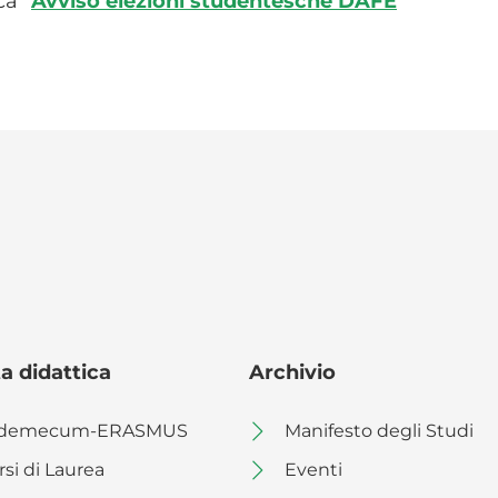
ca "
Avviso elezioni studentesche DAFE
"
a didattica
Archivio
demecum-ERASMUS
Manifesto degli Studi
rsi di Laurea
Eventi