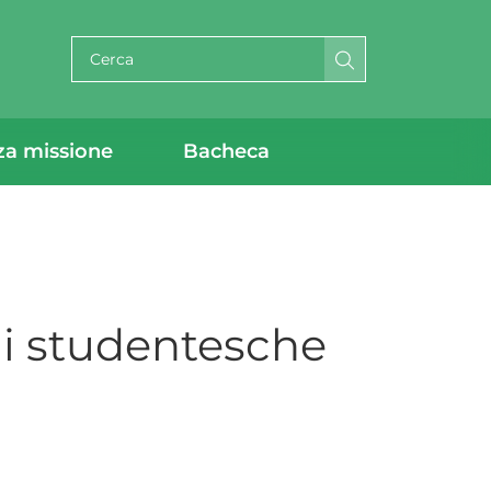
Cerca per testo
za missione
Bacheca
ni studentesche