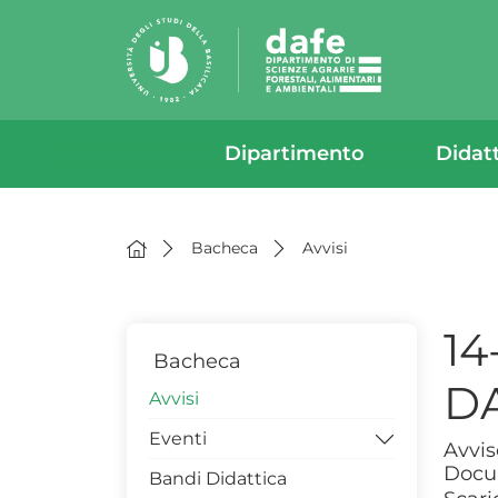
Dipartimento
Didat
Bacheca
Avvisi
14
Bacheca
D
Avvisi
Eventi
Avvis
Docu
Bandi Didattica
Workshop