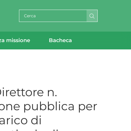
Cerca per testo
za missione
Bacheca
rettore n.
ione pubblica per
arico di