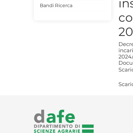
in
Bandi Ricerca
Convegni
co
Seminari
20
Decre
incar
2024
Docu
Scari
Scari