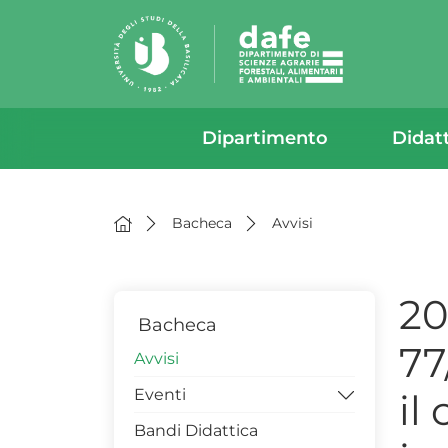
Dipartimento
Didat
Bacheca
Avvisi
20
Bacheca
77
Avvisi
Eventi
il
Bandi Didattica
Workshop