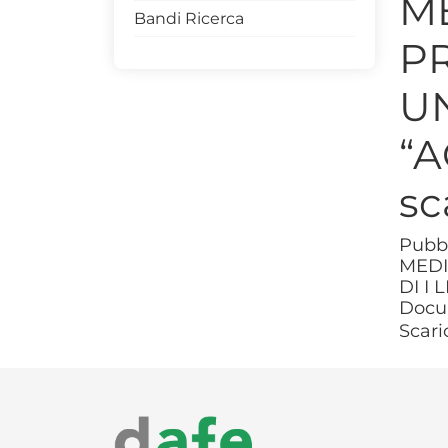
M
Bandi Ricerca
Convegni
P
Seminari
UN
“A
sc
Pubb
MEDI
DI I 
Docu
Scari