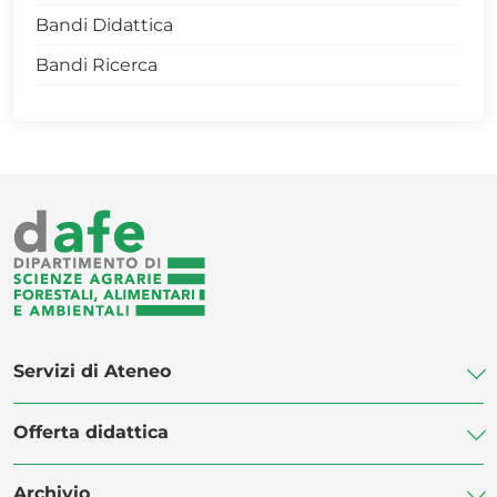
Bandi Didattica
Workshop
Bandi Ricerca
Convegni
Seminari
Servizi di Ateneo
Offerta didattica
Biblioteca di Ateneo
Centro Linguistico di Ateneo
Archivio