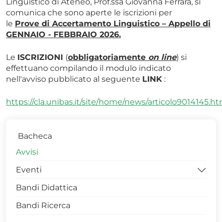
Linguistico di Ateneo, Prof.ssa Giovanna Ferrara, si
comunica che sono aperte le iscrizioni per
le
Prove di Accertamento Linguistico – Appello di
GENNAIO - FEBBRAIO 2026.
Le
ISCRIZIONI
(
obbligatoriamente
on line
) si
effettuano compilando il modulo indicato
nell'avviso pubblicato al seguente
LINK
:
https://cla.unibas.it/site/home/news/articolo9014145.ht
Bacheca
Avvisi
Eventi
Bandi Didattica
Workshop
Bandi Ricerca
Convegni