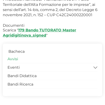
Territoriale dell'Alta Formazione per le imprese”, ai
sensi dell’art. 14-bis, comma 2, del Decreto Legge 6
novembre 2021, n. 152 – CUP C42C24000220001
Documenti
Scarica "
179 Bando TUTORATO Master
Agridigitinova_signed
"
Bacheca
Avvisi
Eventi
Bandi Didattica
Workshop
Bandi Ricerca
Convegni
Seminari