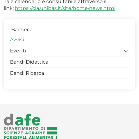
Tale calendario è consultabile attraverso il
link:
https://cla.unibas.it/site/home/news.html
Bacheca
Avvisi
Eventi
Bandi Didattica
Workshop
Bandi Ricerca
Convegni
Seminari