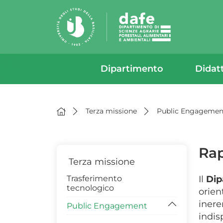
Dipartimento
Didat
Terza missione
Public Engagemen
Rap
Terza missione
Trasferimento
Il
Dip
tecnologico
orien
inere
Public Engagement
indis