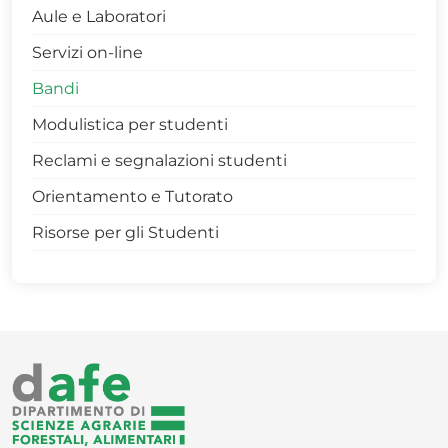
Aule e Laboratori
> LM Scienze e Tecnologie Alimentari - 0424
Servizi on-line
> Scienze Forestali e Ambientali - 0427
Bandi
> Tecnologie Agrarie - 0425
Modulistica per studenti
> Tecnologie Alimentari - 0421
Reclami e segnalazioni studenti
> Paesaggio, Ambiente e Verde Urbano -
0603
Orientamento e Tutorato
L-25 L-26 Sistemi Agroalimentari Sostenibili
Risorse per gli Studenti
L-21 L-25 Scienze e Tecnologie per il Verde
urbano, il Paesaggio e le Foreste
Rapporto-qualità-percepita