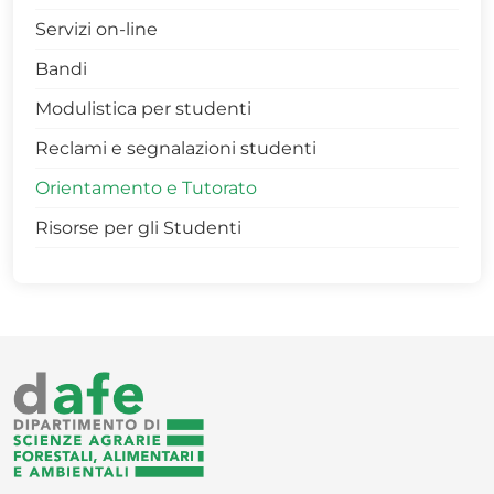
Servizi on-line
> Scienze Forestali e Ambientali - 0427
Bandi
> Tecnologie Agrarie - 0425
Modulistica per studenti
> Tecnologie Alimentari - 0421
Reclami e segnalazioni studenti
> Paesaggio, Ambiente e Verde Urbano -
0603
Orientamento e Tutorato
L-25 L-26 Sistemi Agroalimentari Sostenibili
Risorse per gli Studenti
L-21 L-25 Scienze e Tecnologie per il Verde
urbano, il Paesaggio e le Foreste
Rapporto-qualità-percepita