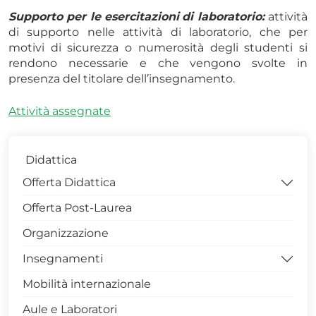
Supporto per le esercitazioni
di laboratorio:
attività
di supporto nelle attività di laboratorio, che per
motivi di sicurezza o numerosità degli studenti si
rendono necessarie e che vengono svolte in
presenza del titolare dell’insegnamento.
Attività assegnate
Didattica
Offerta Didattica
Offerta Post-Laurea
Manifesto degli Studi
Organizzazione
Regolamenti dei CdS
Insegnamenti
> LM Scienze Forestali e Ambientali - 0423
Mobilità internazionale
> LM Scienze e Tecnologie Agrarie - 0422
Archivio
Aule e Laboratori
> LM Scienze e Tecnologie Alimentari - 0424