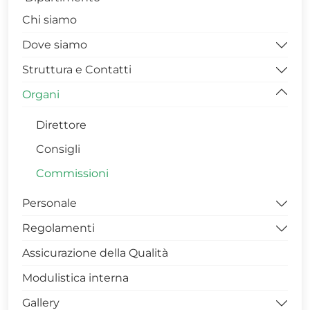
Chi siamo
Dove siamo
Struttura e Contatti
PIANTE EDIFICIO 2DA
Organi
PIANTE EDIFICIO 3A
UFFICIO DIDATTICA
PIANTE EDIFICIO 3B
UFFICIO RICERCA
Direttore
UFFICIO AMMINISTRAZIONE E CONTABILITA’
Consigli
Segreteria di Direzione
Commissioni
Personale
Regolamenti
Docente
Assicurazione della Qualità
Tecnico-Amministrativo
Funzionamento
Modulistica interna
Dottorandi
Didattica
Gallery
Assegnisti
Prova finale