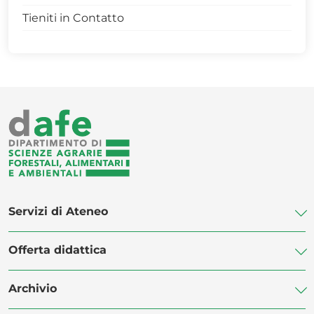
Tieniti in Contatto
PRESENTAZIONE SCUOLA
TRENTENNALE FACOLTA'
GALLERY
PRESENTAZIONE OFFERTA DIDATTICA
ARCHIVIO MULTIMEDIA 1
ARCHIVIO MULTIMEDIA 2
Servizi di Ateneo
Offerta didattica
Biblioteca di Ateneo
Centro Linguistico di Ateneo
Archivio
Vademecum-ERASMUS
POLiS Orientamento Studenti