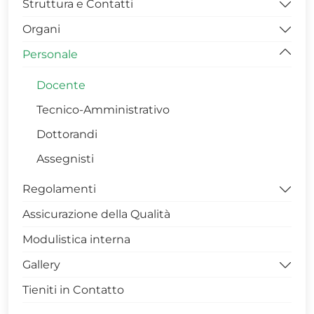
Struttura e Contatti
PIANTE EDIFICIO 2DA
Organi
PIANTE EDIFICIO 3A
UFFICIO DIDATTICA
Personale
PIANTE EDIFICIO 3B
UFFICIO RICERCA
Direttore
UFFICIO AMMINISTRAZIONE E CONTABILITA’
Consigli
Docente
Segreteria di Direzione
Commissioni
Tecnico-Amministrativo
Dottorandi
Assegnisti
Regolamenti
Assicurazione della Qualità
Funzionamento
Modulistica interna
Didattica
Gallery
Prova finale
Tieniti in Contatto
PRESENTAZIONE SCUOLA