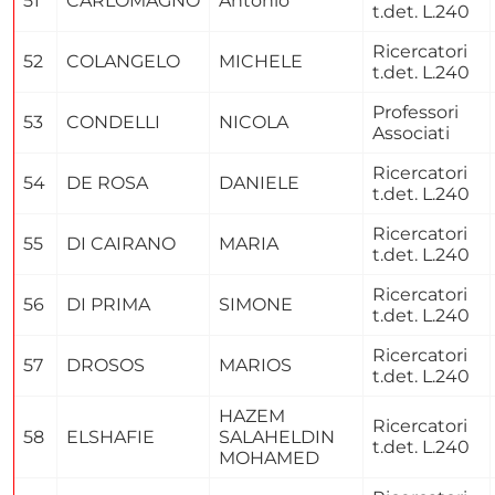
51
CARLOMAGNO
Antonio
t.det. L.240
Ricercatori
52
COLANGELO
MICHELE
t.det. L.240
Professori
53
CONDELLI
NICOLA
Associati
Ricercatori
54
DE ROSA
DANIELE
t.det. L.240
Ricercatori
55
DI CAIRANO
MARIA
t.det. L.240
Ricercatori
56
DI PRIMA
SIMONE
t.det. L.240
Ricercatori
57
DROSOS
MARIOS
t.det. L.240
HAZEM
Ricercatori
58
ELSHAFIE
SALAHELDIN
t.det. L.240
MOHAMED