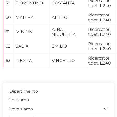
Ricercatori
59
FIORENTINO
COSTANZA
t.det. L.240
Ricercatori
60
MATERA
ATTILIO
t.det. L.240
ALBA
Ricercatori
61
MININNI
NICOLETTA
t.det. L.240
Ricercatori
62
SABIA
EMILIO
t.det. L.240
Ricercatori
63
TROTTA
VINCENZO
t.det. L.240
Dipartimento
Chi siamo
Dove siamo