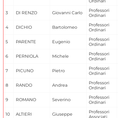
Ordinari
Professori
3
DI RENZO
Giovanni Carlo
Ordinari
Professori
4
DICHIO
Bartolomeo
Ordinari
Professori
5
PARENTE
Eugenio
Ordinari
Professori
6
PERNIOLA
Michele
Ordinari
Professori
7
PICUNO
Pietro
Ordinari
Professori
8
RANDO
Andrea
Ordinari
Professori
9
ROMANO
Severino
Ordinari
Professori
10
ALTIERI
Giuseppe
Associati