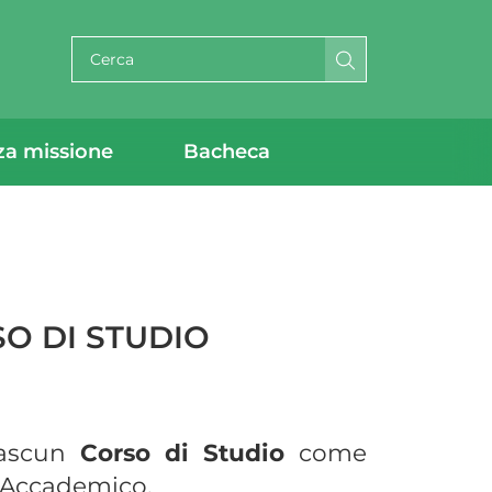
Cerca per testo
za missione
Bacheca
SO DI STUDIO
iascun
Corso di Studio
come
 Accademico.