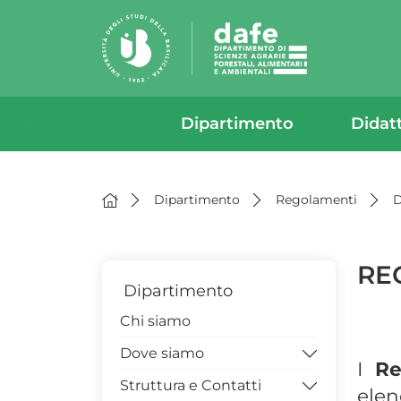
Dipartimento
Didat
Dipartimento
Regolamenti
D
RE
Dipartimento
Chi siamo
Dove siamo
I
Re
Struttura e Contatti
PIANTE EDIFICIO 2DA
elenc