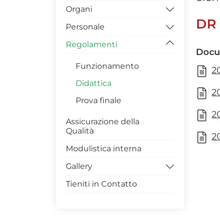
Organi
PIANTE EDIFICIO 3A
UFFICIO DIDATTICA
DR 
Personale
PIANTE EDIFICIO 3B
UFFICIO RICERCA
Direttore
Regolamenti
UFFICIO
Consigli
Docente
Docu
AMMINISTRAZIONE E
Commissioni
Tecnico-Amministrativo
CONTABILITA’
Funzionamento
2
Dottorandi
Segreteria di Direzione
Didattica
2
Assegnisti
Prova finale
2
Assicurazione della
Qualità
2
Modulistica interna
Gallery
Tieniti in Contatto
PRESENTAZIONE
SCUOLA
TRENTENNALE FACOLTA'