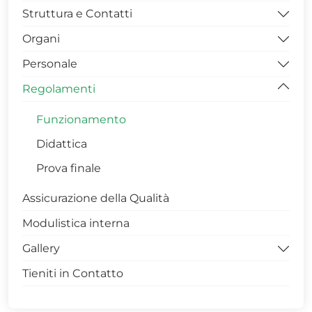
Struttura e Contatti
PIANTE EDIFICIO 2DA
Organi
PIANTE EDIFICIO 3A
UFFICIO DIDATTICA
Personale
PIANTE EDIFICIO 3B
UFFICIO RICERCA
Direttore
Regolamenti
UFFICIO AMMINISTRAZIONE E CONTABILITA’
Consigli
Docente
Segreteria di Direzione
Commissioni
Tecnico-Amministrativo
Funzionamento
Dottorandi
Didattica
Assegnisti
Prova finale
Assicurazione della Qualità
Modulistica interna
Gallery
Tieniti in Contatto
PRESENTAZIONE SCUOLA
TRENTENNALE FACOLTA'