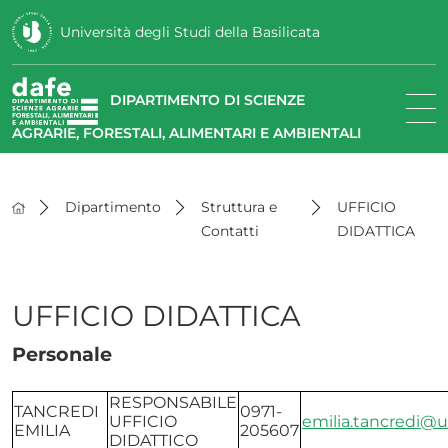
Università degli Studi della Basilicata
DIPARTIMENTO DI SCIENZE
AGRARIE, FORESTALI, ALIMENTARI E AMBIENTALI
Dipartimento
Struttura e
UFFICIO
Contatti
DIDATTICA
UFFICIO DIDATTICA
Personale
RESPONSABILE
TANCREDI
0971-
UFFICIO
emilia.tancredi@u
EMILIA
205607
DIDATTICO