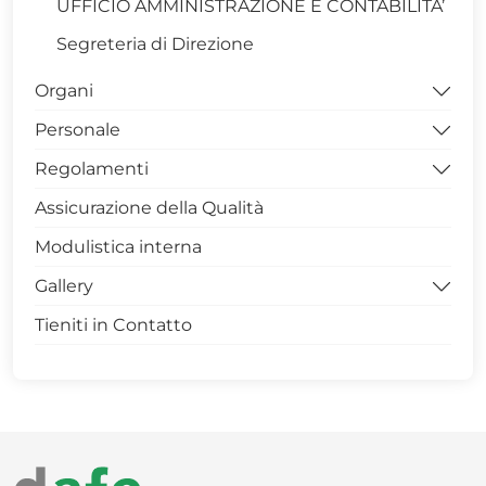
UFFICIO AMMINISTRAZIONE E CONTABILITA’
Segreteria di Direzione
Organi
Personale
Direttore
Regolamenti
Consigli
Docente
Assicurazione della Qualità
Commissioni
Tecnico-Amministrativo
Funzionamento
Modulistica interna
Dottorandi
Didattica
Gallery
Assegnisti
Prova finale
Tieniti in Contatto
PRESENTAZIONE SCUOLA
TRENTENNALE FACOLTA'
GALLERY
PRESENTAZIONE OFFERTA DIDATTICA
ARCHIVIO MULTIMEDIA 1