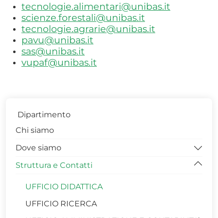
tecnologie.alimentari@unibas.it
scienze.forestali@unibas.it
tecnologie.agrarie@unibas.it
pavu@unibas.it
sas@unibas.it
vupaf@unibas.it
Dipartimento
Chi siamo
Dove siamo
Struttura e Contatti
PIANTE EDIFICIO 2DA
PIANTE EDIFICIO 3A
UFFICIO DIDATTICA
PIANTE EDIFICIO 3B
UFFICIO RICERCA